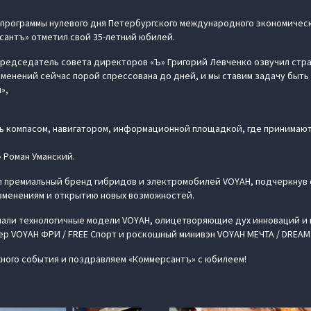
й программы нулевого дня Петербургского международного экономичес
антъ» отметил свой 35-летний юбилей.
редседатель совета директоров «Ъ» Григорий Левченко озвучил стра
зменений сейчас порой спрессована до дней, и мы ставим задачу быт
»,
ь компасом, навигатором, информационной площадкой, где принимаю
 Роман Уманский.
л премиальный бренд гибридов и электромобилей VOYAH, подчеркнув
зменениям и открытию новых возможностей.
чали технологичные модели VOYAH, олицетворяющие дух инноваций и
р VOYAH ФРИ / FREE Спорт и роскошный минивэн VOYAH МЕЧТА / DREAM
жного события и поздравляем «Коммерсантъ» с юбилеем!