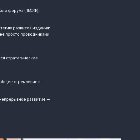
кого форума (ПМЭФ),
тегию развития издания:
ь не просто проводниками
тся стратегические
 общее стремление к
 непрерывное развитие —
.