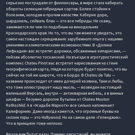
серьезно пострадали от филлоксеры, в мире стала набирать
обороты селекция гибридных сортов. Более стойких к
болезням, холодам и прочим напастям. Каберне доре,
шардонель, сейваль блан — это все гибриды. Не скажу,
занимаются ли чем-то подобным на винодельнях
Краснодарского края. Но то, что вы там можете увидеть, это
самое настоящее скрещивание зарубежного опыта с нашими
умениями и климатическими возможностями. В «Долине
Лефкадия» вас встретят дорожки, обсаженные кипарисами, —
пейзаж абсолютно тосканский. На въезде в агротуристический
комплекс Chateu Pinot вас встретит нарисованная на стене
географическая карта, глядя на которую будет понятно, что вы
сейчас на той же широте, что и Бордо. В Chateu de Talu —
название происходит от имен дочерей хозяина, Тани и Любы,
что тоже иллюстрирует нашу мысль, — возведен настоящий
маленький Версаль, внутри — антикварная мебель, а в винных
шкафах — безумно дорогие бутылки от Chateu Mouton
Rothschild. А в «Усадьбе Маркотх» все сильно напоминает
Калифорнию. Даже иногда кажется, что огромные буквы на
склоне горы — это Hollywood. Но на самом деле «Геленджик».
Что в принципе тоже неплохо.
Везде вам будут рады. Помимо дегустаций, вы можете