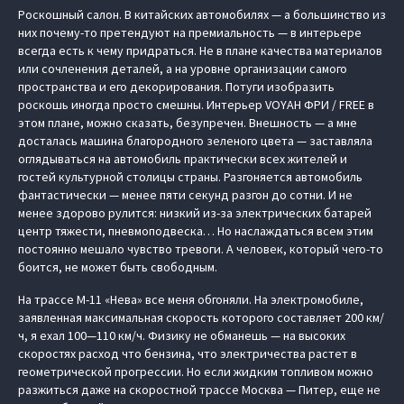
Роскошный салон. В китайских автомобилях — а большинство из
них почему-то претендуют на премиальность — в интерьере
всегда есть к чему придраться. Не в плане качества материалов
или сочленения деталей, а на уровне организации самого
пространства и его декорирования. Потуги изобразить
роскошь иногда просто смешны. Интерьер
VOYAH ФРИ / FREE
в
этом плане, можно сказать, безупречен. Внешность — а мне
досталась машина благородного зеленого цвета — заставляла
оглядываться на автомобиль практически всех жителей и
гостей культурной столицы страны. Разгоняется автомобиль
фантастически — менее пяти секунд разгон до сотни. И не
менее здорово рулится: низкий из-за электрических батарей
центр тяжести, пневмоподвеска… Но наслаждаться всем этим
постоянно мешало чувство тревоги. А человек, который чего-то
боится, не может быть свободным.
На трассе М-11 «Нева» все меня обгоняли. На электромобиле,
заявленная максимальная скорость которого составляет 200 км/
ч, я ехал 100—110 км/ч. Физику не обманешь — на высоких
скоростях расход что бензина, что электричества растет в
геометрической прогрессии. Но если жидким топливом можно
разжиться даже на скоростной трассе Москва — Питер, еще не