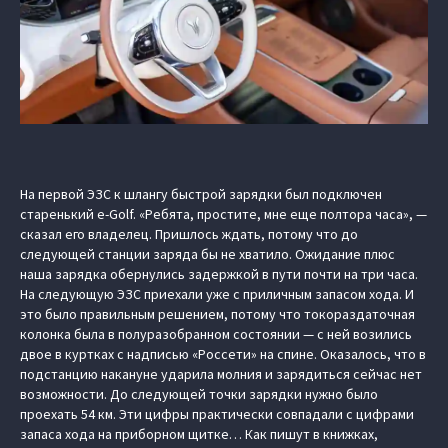
На первой ЭЗС к шлангу быстрой зарядки был подключен
старенький e-Golf. «Ребята, простите, мне еще полтора часа», —
сказал его владелец. Пришлось ждать, потому что до
следующей станции заряда бы не хватило. Ожидание плюс
наша зарядка обернулись задержкой в пути почти на три часа.
На следующую ЭЗС приехали уже с приличным запасом хода. И
это было правильным решением, потому что токораздаточная
колонка была в полуразобранном состоянии — с ней возились
двое в куртках с надписью «Россети» на спине. Оказалось, что в
подстанцию накануне ударила молния и зарядиться сейчас нет
возможности. До следующей точки зарядки нужно было
проехать 54 км. Эти цифры практически совпадали с цифрами
запаса хода на приборном щитке… Как пишут в книжках,