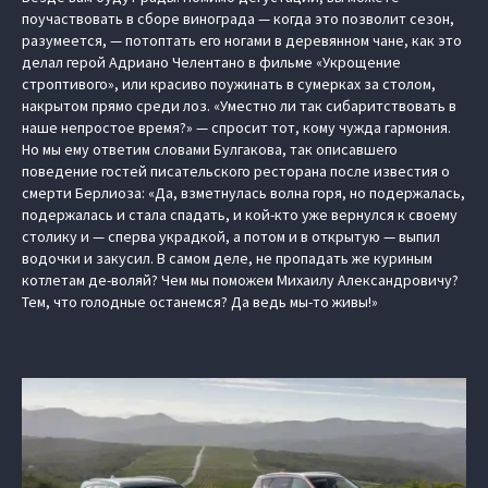
поучаствовать в сборе винограда — когда это позволит сезон,
разумеется, — потоптать его ногами в деревянном чане, как это
делал герой Адриано Челентано в фильме «Укрощение
строптивого», или красиво поужинать в сумерках за столом,
накрытом прямо среди лоз. «Уместно ли так сибаритствовать в
наше непростое время?» — спросит тот, кому чужда гармония.
Но мы ему ответим словами Булгакова, так описавшего
поведение гостей писательского ресторана после известия о
смерти Берлиоза: «Да, взметнулась волна горя, но подержалась,
подержалась и стала спадать, и кой-кто уже вернулся к своему
столику и — сперва украдкой, а потом и в открытую — выпил
водочки и закусил. В самом деле, не пропадать же куриным
котлетам де-воляй? Чем мы поможем Михаилу Александровичу?
Тем, что голодные останемся? Да ведь мы-то живы!»