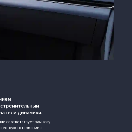
нием
и стремительным
затели динамики.
ине соответствует замыслу
ществуют в гармонии с