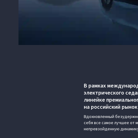
В рамках международ
электрического седа
линейке премиальног
на российский рынок
Вдохновленный безудержно
себя все самое лучшее от 
непревзойденную динамику