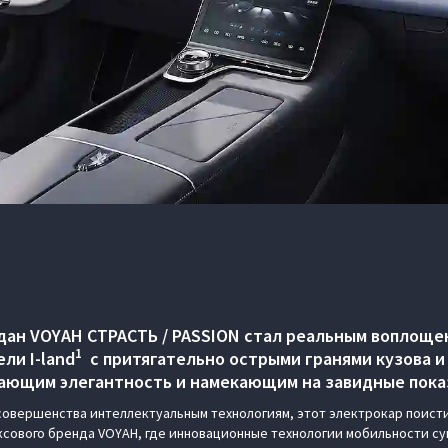
дан VOYAH СТРАСТЬ / PASSION стал реальным воплоще
1
ли I-land
с притягательно острыми гранями кузова 
вающим элегантность и намекающим на завидные пока
овершенства интеллектуальным технологиям, этот электрокар поист
сового бренда VOYAH, где инновационные технологии мобильности су