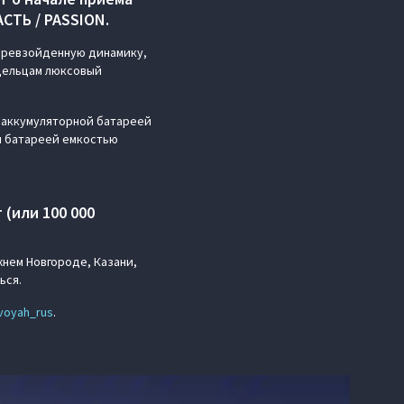
СТЬ / PASSION.
епревзойденную динамику,
адельцам люксовый
с аккумуляторной батареей
ой батареей емкостью
(или 100 000
жнем Новгороде, Казани,
ься.
voyah_rus
.