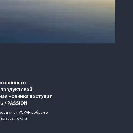
роскошного
в продуктовой
ная новинка поступит
 / PASSION.
седан от VOYAH вобрал в
 класса люкс и