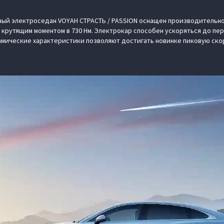
ый электроседан VOYAH СТРАСТЬ / PASSION оснащен производительн
крутящим моментом в 730 Нм. Электрокар способен ускоряться до перв
ические характеристики позволяют достигать новинке пиковую скоро