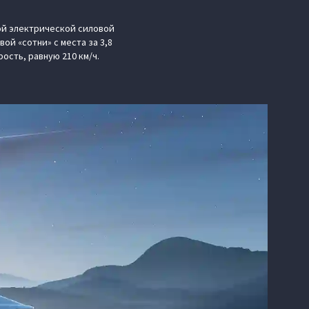
ой электрической силовой
ой «сотни» с места за 3,8
сть, равную 210 км/ч.