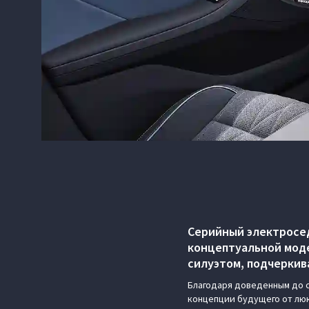
Серийный электросе
концептуальной моде
силуэтом, подчерки
Благодаря доведенным до с
концепции будущего от люк