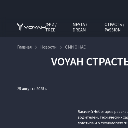
ФРИ /
МЕЧТА /
СТРАСТЬ /
FREE
DREAM
PASSION
Главная
Новости
СМИ О НАС
VOYAH СТРАСТ
25 августа 2025 г.
Василий Чеботарев рассказ
водителей, технических ха
логотипа и о технологиях 