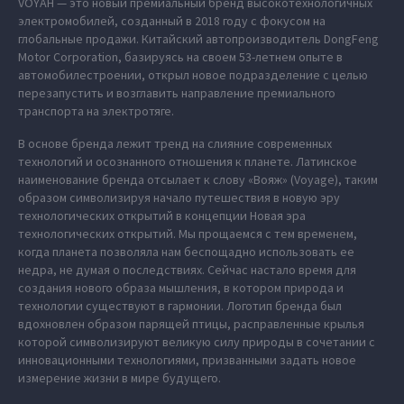
VOYAH — это новый премиальный бренд высокотехнологичных
электромобилей, созданный в 2018 году с фокусом на
глобальные продажи. Китайский автопроизводитель DongFeng
Motor Corporation, базируясь на своем 53-летнем опыте в
автомобилестроении, открыл новое подразделение с целью
перезапустить и возглавить направление премиального
транспорта на электротяге.
В основе бренда лежит тренд на слияние современных
технологий и осознанного отношения к планете. Латинское
наименование бренда отсылает к слову «Вояж» (Voyage), таким
образом символизируя начало путешествия в новую эру
технологических открытий в концепции Новая эра
технологических открытий. Мы прощаемся с тем временем,
когда планета позволяла нам беспощадно использовать ее
недра, не думая о последствиях. Сейчас настало время для
создания нового образа мышления, в котором природа и
технологии существуют в гармонии. Логотип бренда был
вдохновлен образом парящей птицы, расправленные крылья
которой символизируют великую силу природы в сочетании с
инновационными технологиями, призванными задать новое
измерение жизни в мире будущего.