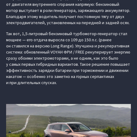
от двигателя внутреннего сгорания напрямую: бензиновый
мотор выступает в роли генератора, заряжающего аккумулятор.
Благодаря этому водитель получает постоянную тягу от двух
электродвигателей, установленных на передней и задней осях.
Так вот, 1,5-литровый бензиновый турбомотор-генератор стал
мощнее — его отдача выросла со 109 до 150 л.с. (ранее
он ставился на версию Long Range). Улучшена и рекуперативная
система: обновленный VOYAH ФРИ / FREE рекуперирует энергию
сразу обоими электромоторами, а не одним, как это было
у самых первых гибридных вариантов. Такое решение повышает
эффективность зарядки батареи при торможении и движении
накатом — особенно это заметно на горных серпантинах
и при длительных спусках.