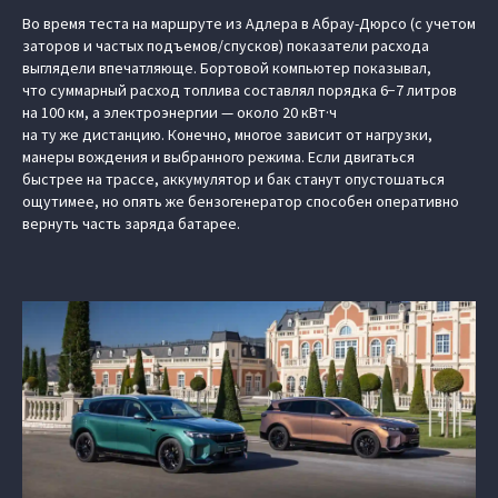
Во время теста на маршруте из Адлера в Абрау-Дюрсо (с учетом
заторов и частых подъемов/спусков) показатели расхода
выглядели впечатляюще. Бортовой компьютер показывал,
что суммарный расход топлива составлял порядка 6−7 литров
на 100 км, а электроэнергии — около 20 кВт·ч
на ту же дистанцию. Конечно, многое зависит от нагрузки,
манеры вождения и выбранного режима. Если двигаться
быстрее на трассе, аккумулятор и бак станут опустошаться
ощутимее, но опять же бензогенератор способен оперативно
вернуть часть заряда батарее.