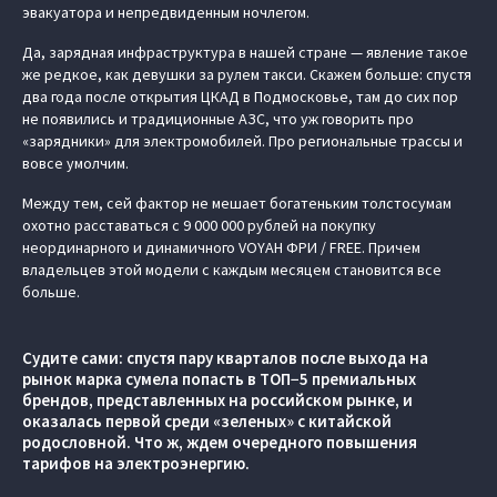
эвакуатора и непредвиденным ночлегом.
Да, зарядная инфраструктура в нашей стране — явление такое
же редкое, как девушки за рулем такси. Скажем больше: спустя
два года после открытия ЦКАД в Подмосковье, там до сих пор
не появились и традиционные АЗС, что уж говорить про
«зарядники» для электромобилей. Про региональные трассы и
вовсе умолчим.
Между тем, сей фактор не мешает богатеньким толстосумам
охотно расставаться с 9 000 000 рублей на покупку
неординарного и динамичного VOYAH ФРИ / FREE. Причем
владельцев этой модели с каждым месяцем становится все
больше.
Судите сами: спустя пару кварталов после выхода на
рынок марка сумела попасть в ТОП−5 премиальных
брендов, представленных на российском рынке, и
оказалась первой среди «зеленых» с китайской
родословной. Что ж, ждем очередного повышения
тарифов на электроэнергию.