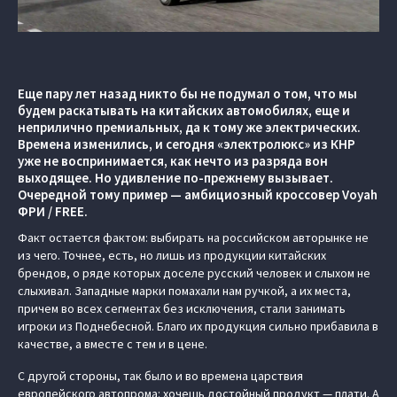
Еще пару лет назад никто бы не подумал о том, что мы
будем раскатывать на китайских автомобилях, еще и
неприлично премиальных, да к тому же электрических.
Времена изменились, и сегодня «электролюкс» из КНР
уже не воспринимается, как нечто из разряда вон
выходящее. Но удивление по-прежнему вызывает.
Очередной тому пример — амбициозный кроссовер Voyah
ФРИ / FREE.
Факт остается фактом: выбирать на российском авторынке не
из чего. Точнее, есть, но лишь из продукции китайских
брендов, о ряде которых доселе русский человек и слыхом не
слыхивал. Западные марки помахали нам ручкой, а их места,
причем во всех сегментах без исключения, стали занимать
игроки из Поднебесной. Благо их продукция сильно прибавила в
качестве, а вместе с тем и в цене.
С другой стороны, так было и во времена царствия
европейского автопрома: хочешь достойный продукт — плати. А