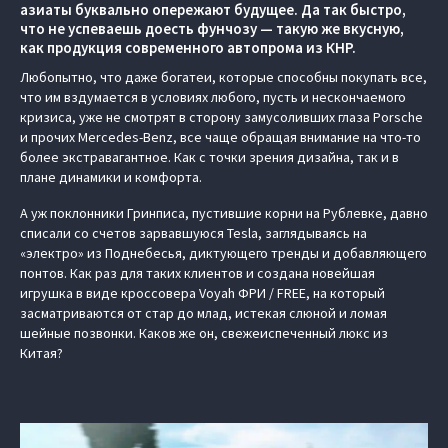
азиаты буквально опережают будущее. Да так быстро,
что не успеваешь доесть фунчозу — такую же вкусную,
как продукция современного автопрома из КНР.
Любопытно, что даже богатеи, которые способны покупать все,
что им вздумается в условиях любого, пусть и нескончаемого
кризиса, уже не смотрят в сторону замусоливших глаза Porsche
и прочих Mercedes-Benz, все чаще обращая внимание на что-то
более экстравагантное. Как с точки зрения дизайна, так и в
плане динамики и комфорта.
А уж поклонники Гринписа, пустившие корни на Рублевке, давно
списали со счетов зарвавшуюся Tesla, заглядываясь на
«электро» из Поднебесья, диктующего тренды и добавляющего
понтов. Как раз для таких клиентов и создана новейшая
игрушка в виде кроссовера Voyah ФРИ / FREE, на который
засматриваются от стар до млад, истекая слюной и ломая
шейные позвонки. Каков же он, свежеиспеченный люкс из
Китая?