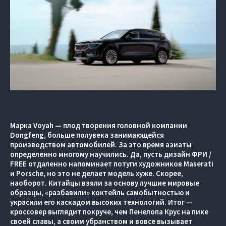
Марка Voyah — плод творения головной компании
Dongfeng, больше полувека занимающейся
производством автомобилей. За это время азиаты
определенно многому научились. Да, пусть дизайн ФРИ /
FREE отдаленно напоминает потуги художников Maserati
и Porsche, но это не делает модель хуже. Скорее,
наоборот. Китайцы взяли за основу лучшие мировые
образцы, «разбавили» коктейль самобытностью и
украсили его каскадом высоких технологий. Итог —
кроссовер выглядит покруче, чем Пенелопа Крус на пике
своей славы, а своим убранством и вовсе вызывает