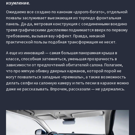
изумление.
Ожидаемо все создано по канонам «дорого-богато», отдельной
похвалы заслуживает выезжающая из торпедо фронтальная
панель. Да-да, метровая конструкция с соединенными воедино
тремя графическими дисплеями поднимается вверх по первому
требованию, вызывая вау-эффект. Правда, никакой
практической пользы подобная трансформация не несет.
А еще из инноваций — самая большая панорамная крыша в
классе, способная затемняться, уменьшая прозрачность в
зависимости от предпочтений обитателей салона. Полагаем,
что про мягкую обивку дверных карманов, которой порой не
могут похвалиться западные «премиалы», а также возможность
делать селфи на салонную камеру и петь песни в караоке можно
даже не рассказывать. Впрочем, рассказали — не удержались.