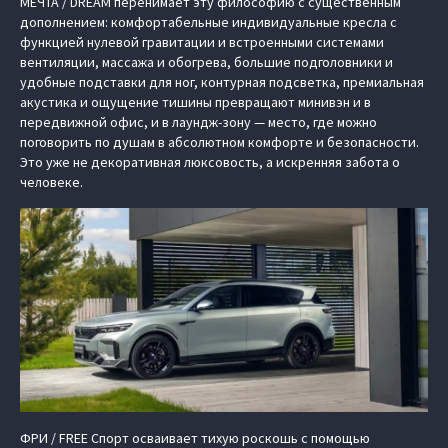
МЕЧТА / DREAM перенимает эту философию с существенным
дополнением: комфортабельные индивидуальные кресла с
функцией нулевой гравитации и встроенными системами
вентиляции, массажа и обогрева, большие подголовники и
удобные подставки для ног, контурная подсветка, премиальная
акустика и ощущение тишины превращают минивэн и в
передвижной офис, и в лаундж-зону — место, где можно
поговорить по душам в абсолютном комфорте и безопасности.
Это уже не декоративная люксовость, а искренняя забота о
человеке.
ФРИ / FREE Спорт осваивает тихую роскошь с помощью