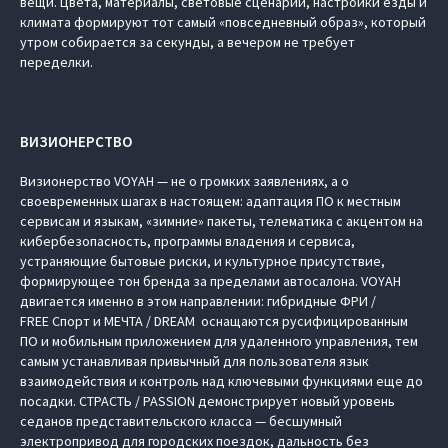
вещи. Цвета, материалы, световые сценарии, настройки езды и
климата формируют тот самый «повседневный образ», который
утром собирается за секунды, а вечером не требует
переделки.
ВИЗИОНЕРСТВО
Визионерство VOYAH — не о громких заявлениях, а о
своевременных шагах в настоящем: адаптация ПО к местным
сервисам и языкам, «зимние» пакеты, телематика с акцентом на
кибербезопасность, программы владения и сервиса,
устраняющие бытовые риски, и культурное присутствие,
формирующее тон бренда за пределами автосалона. VOYAH
двигается именно в этом направлении: гибридные ФРИ /
FREE Спорт и МЕЧТА / DREAM оснащаются русифицированным
ПО и мобильным приложением для удаленного управления, тем
самым устанавливая привычный для пользователя язык
взаимодействия и контроль над ключевыми функциями еще до
посадки. СТРАСТЬ / PASSION демонстрирует новый уровень
седанов представительского класса — бесшумный
электропривод для городских поездок, дальность без