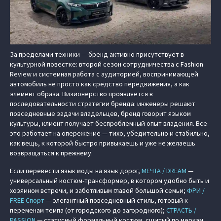
За пределами техники — бренд активно присутствует в
культурной повестке: второй сезон сотрудничества с Fashion
Review и системная работа с аудиторией, воспринимающей
автомобиль не просто как средство передвижения, а как
элемент образа. Визионерство проявляется в
последовательности стратегии бренда: инженеры решают
повседневные задачи владельцев, бренд говорит языком
культуры, клиент получает беспроблемный опыт владения. Все
это работает на опережение — тихо, убедительно и стабильно,
как вещь, к которой быстро привыкаешь и уже не желаешь
возвращаться к прежнему.
Если перевести язык моды на язык дорог,
МЕЧТА / DREAM
—
универсальный костюм‑трансформер, в котором удобно быть и
хозяином встречи, и заботливым главой большой семьи;
ФРИ /
FREE Спорт
— элегантный повседневный стиль, готовый к
переменам темпа (от городского до загородного);
СТРАСТЬ /
PASSION
— статусный формальный костюм, сшитый по меркам