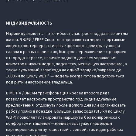
ИНДИВИДУАЛЬНОСТЬ
Индивидуальность — это гибкость настроек под разные ритмы
жизни. В ФРИ / FREE Спорт она проявляется через спортивные
акценты экстерьера, стильные цветовые палитры кузова и
салона в разных вариантах, быстрое переключение сценариев
от города к трассе, наличие заднего дисплея управления
климатом и мультимедиа, подсветку, меняющую настроение, а
также суммарный запас хода на одной зарядке/заправке до
1000 км по циклу WLTP* — модель всегда готова подстроиться
под ритм и настроение владельца.
В МЕЧТА / DREAM трансформация кресел второго ряда
позволяет настроить пространство под индивидуальные
предпочтения: отдохнуть после долгого дня или организовать
работу прямо в поездке. Большой запас хода (915 км по циклу
WLTP) позволяет планировать маршруты без компромисса с
комфортом и тишиной — минивэн выступает надежным
партнером как для путешествий с семьей, так и для рабочих
поездок с водителем.