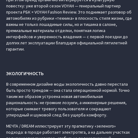
повестку: уже второй сезон VOYAH — генеральный партнер
проекта РБК × VOYAH Fashion Review. Это поднимает разговор об
автомобилях из рубрики «техника» в плоскость стиля жизни, где
важны не только лошадиные силы, но и тишина в салоне,
премиальные материалы отделки, понятная логика
интерфейсов и уверенность владения — с первой поездки до
долгих лет эксплуатации благодаря официальной пятилетней
гарантии.
ЭКОЛОГИЧНОСТЬ
В современном дизайне моды экологичность давно перестала
быть просто трендом — она стала операционной нормой. Точно
таким же образом устроена новая автомобильная
рациональность: не громкие лозунги, а инженерные решения,
которые снимают тревогу пользователя и сокращают
углеродный и шумовой след без ущерба комфорту.
МЕЧТА / DREAM иллюстрирует эту прагматику «зеленого»
подхода: в городе работает электротяга, а на дальних участках