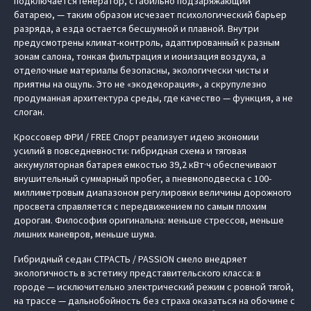
подключается генератор, стабильно подзаряжающий
батарею, — таким образом исчезает психологический барьер
разряда, а езда остается бесшумной и плавной. Внутри
предусмотрены климат-контроль, адаптированный к разным
зонам салона, тонкая фильтрация и ионизация воздуха, а
отделочные материалы безопасны, экологически чисты и
приятны на ощупь. Это не «экодекорация», а скрупулезно
продуманная архитектура среды, где качество — функция, а не
слоган.
Кроссовер ФРИ / FREE Спорт реализует идею экономии
усилий в повседневности: гибридная схема и тяговая
аккумуляторная батарея емкостью 39,2 кВт·ч обеспечивают
внушительный суммарный пробег, а пневмоподвеска с 100-
миллиметровым диапазоном регулировки величины дорожного
просвета справляется с передвижением по самым плохим
дорогам. Философия оригинальна: меньше стрессов, меньше
лишних маневров, меньше шума.
Гибридный седан СТРАСТЬ / PASSION смело внедряет
экологичность в эстетику представительского класса: в
городе — исключительно электрический режим с ровной тягой,
на трассе — дальнобойность без страха оказаться на обочине с