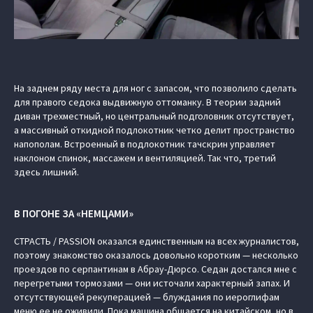
На заднем ряду места для ног с запасом, что позволило сделать
для правого седока выдвижную оттоманку. В теории задний
диван трехместный, но центральный подголовник отсутствует,
а массивный откидной подлокотник четко делит пространство
напополам. Встроенный в подлокотник тачскрин управляет
наклоном спинок, массажем и вентиляцией. Так что, третий
здесь лишний.
В ПОГОНЕ ЗА «НЕМЦАМИ»
СТРАСТЬ / PASSION оказался единственным на всех журналистов,
поэтому знакомство оказалось довольно коротким — несколько
проездов по серпантинам в Абрау-Дюрсо. Седан достался мне с
перегретыми тормозами — они источали характерный запах. И
отсутствующей рекуперацией — блуждания по иероглифам
меню ее не оживили. Пока машина общается на китайском, но в