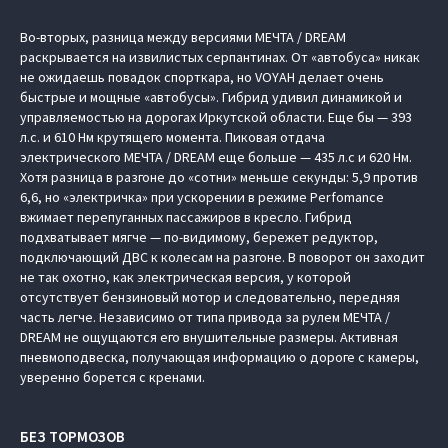
Во-вторых, разница между версиями МЕЧТА / DREAM
раскрывается на извилистых серпантинах. От «автобуса» никак
не ожидаешь повадок спорткара, но VOYAH делает очень
быстрые и мощные «автобусы». Гибрид удивил динамикой и
управляемостью на дорогах Иркутской области. Еще бы — 393
л.с. и 610 Нм крутящего момента. Пиковая отдача
электрического МЕЧТА / DREAM еще больше — 435 л.с и 620 Нм.
Хотя разница в разгоне до «сотни» меньше секунды: 5,9 против
6,6, но «электричка» при ускорении в режиме Perfomance
вжимает перепуганных пассажиров в кресло. Гибрид
подхватывает мягче — по-видимому, бережет редуктор,
подключающий ДВС к колесам на разгоне. В поворот он заходит
не так охотно, как электрическая версия, у которой
отсутствует бензиновый мотор и следовательно, передняя
часть легче. Независимо от типа привода за рулем МЕЧТА /
DREAM не ощущаются его внушительные размеры. Активная
пневмоподвеска, получающая информацию о дороге с камеры,
уверенно борется с кренами.
БЕЗ ТОРМОЗОВ