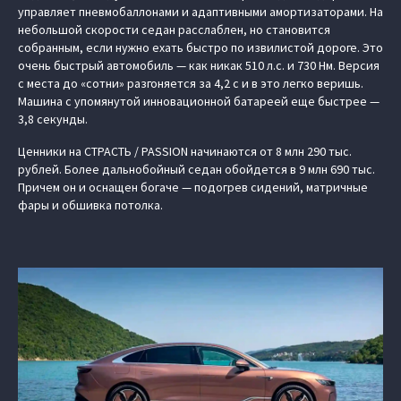
управляет пневмобаллонами и адаптивными амортизаторами. На
небольшой скорости седан расслаблен, но становится
собранным, если нужно ехать быстро по извилистой дороге. Это
очень быстрый автомобиль — как никак 510 л.с. и 730 Нм. Версия
с места до «сотни» разгоняется за 4,2 с и в это легко веришь.
Машина с упомянутой инновационной батареей еще быстрее —
3,8 секунды.
Ценники на СТРАСТЬ / PASSION начинаются от 8 млн 290 тыс.
рублей. Более дальнобойный седан обойдется в 9 млн 690 тыс.
Причем он и оснащен богаче — подогрев сидений, матричные
фары и обшивка потолка.