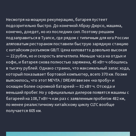
Несмотря на мощную рекуперацию, батарея пустеет
подозрительно быстро. До конечной Абрау-Дюрсо, машина,
конечно, доедет, но из последних сил. Поэтому решаем
подзаправиться в Туапсе, где рядом с типичным для юга России
аляповатым рестораном поставили быструю зарядную станцию
с китайским разъемом GB/T. Цена киловатта довольно высокая
— 22 рубля, но и скорость впечатлила. Меньше часа на отдых и
кофе, и батарея снова полностью заряжена, 45 кВт⋅ч обошлись
в тысячу рублей. Однако странно, что максимальный запас хода,
который показывает бортовой компьютер, всего 370 км. Позже
выяснилось, что этот МЕЧТА / DREAM ввезен «на пробу» и
оснащен более скромной батареей — 82 кВт⋅ч. Отсюда и
меньший пробег. Но у официальных дилеров появятся машины с
батареей на 108,7 кВт⋅ч как раз с заявленным пробегом 482 км,
по менее реалистичному китайскому циклу CLTC вообще
получается 605 км.