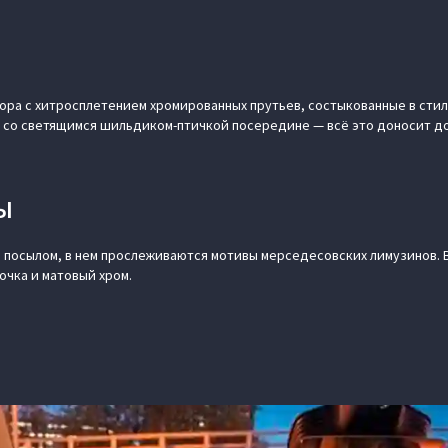
ра с хитросплетением хромированных прутьев, состыкованные в стиле
а со светящимся шильдиком-птичкой посередине — всё это доносит 
Ы
 посылом, в нем прослеживаются мотивы мерседесовских лимузинов. 
очка и матовый хром.