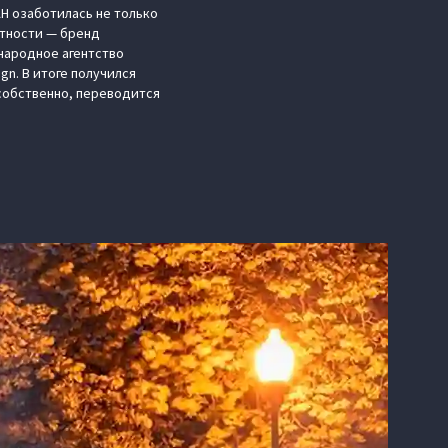
H озаботилась не только
ытности — бренд
народное агентство
ign. В итоге получился
 собственно, переводится