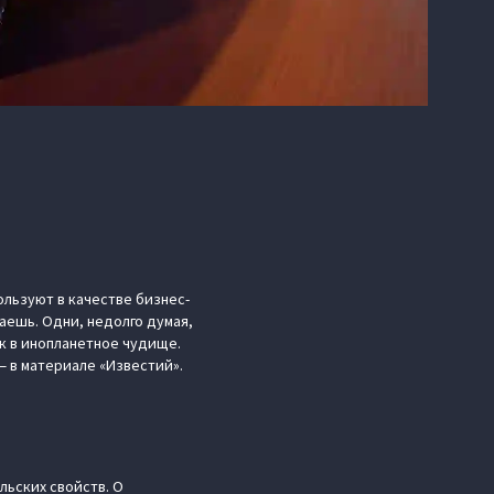
ользуют в качестве бизнес-
аешь. Одни, недолго думая,
к в инопланетное чудище.
 в материале «Известий».
льских свойств. О