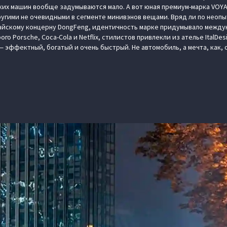
ких машин вообще задумываются мало. А вот юная премиум-марка VOYA
ругими не очевидными в сегменте минивэнов вещами. Вряд ли по неоп
айскому концерну DongFeng, идентичность марке придумывало между
го Porsche, Coca-Cola и Netflix, стилистов привлекли из ателье ItalDes
эффектный, богатый и очень быстрый. Не автомобиль, а мечта, как,