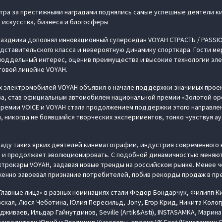
атра за престижными наградами поднялись самые успешные деятели к
 искусства, бизнеса и блогосферы
аздника дополнял инновационный суперседан VOYAH СТРАСТЬ / PASSI
дставительского класса и невероятную динамику спорткара. Гости ме
поддельный интерес, оценив преимущества и высокие технологии эл
товой линейке VOYAH.
х электромобилей VOYAH объявил о начале поддержки значимых проек
а, став официальным автомобилем национальной премии «Золотой оре
ремии VOICE и VOYAH стала продолжением поддержки этого направле
 никогда не боявшийся творческих экспериментов, тонко чувствуя 
аду таких ярких деятелей кинематографии, индустрия современного 
ь и продолжает эволюционировать. С подобной динамичностью меняю
ктрокары VOYAH, задавая новые тренды на российском рынке. Менее че
енно завоевал признание потребителей, побив рекорды продаж в пр
Главные лица» в разных номинациях стали Федор Бондарчук, Филипп Ки
ская, Люся Чеботина, Юлия Пересильд, Jony, Егор Крид, Никита Коло
дживаев, Ильдар Гайнутдинов, Seville (Artik&Asti), INSTASAMKA, Марина