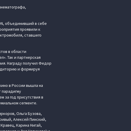
инематографа,
ON, объединивший в себе
роприятия проявили к
ектромобиля, ставшего
тов в области
л». Так и партнерская
ния. Награду получил Федор
аудиторию и формируя
кино в России вышла на
т парадигму
м за год присутствия в
емиальном сегменте.
ркоров, Ольга Бузова,
гривый, Алексей Пинский,
 Кравец, Карина Нигай,