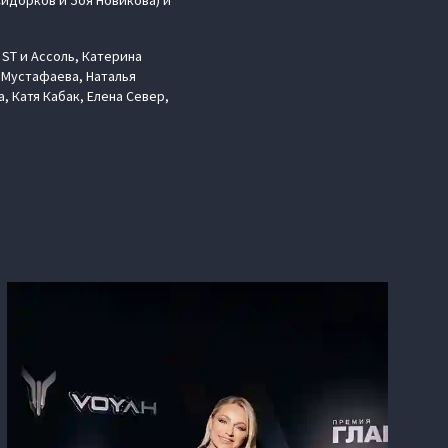
Сидорков и Зоя Новикова) и
ST и Ассоль, Катерина
 Мустафаева, Наталья
, Катя Кабак, Елена Север,