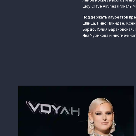
лейбл Rocket Records и ег
шоу Crave Airlines (Риналь 
Поддержать лауреатов прем
Шпица, Нино Нинидзе, Ксен
Бардо, Юлия Барановская, Ю
Яна Чурикова и многие-мног