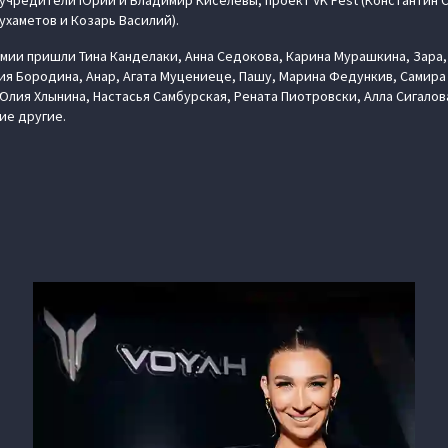
о учредители Юрий и Владимир Киселевы, проект VK Fest (Константин 
Мухаметов и Козарь Василий).
ии пришли Тина Канделаки, Анна Седокова, Карина Мурашкина, Зара, 
ия Бородина, Анар, Агата Муцениеце, Пашу, Марина Федункив, Самира
лия Хлынина, Настасья Самбурская, Рената Пиотровски, Алла Сигалова
ие другие.