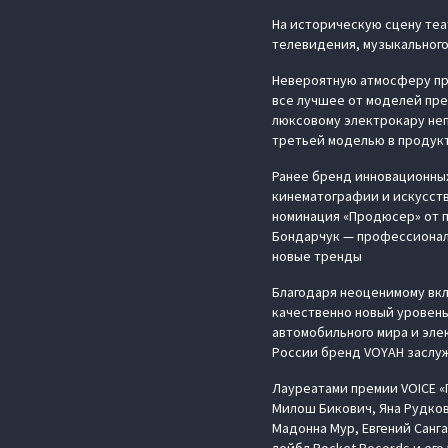
На историческую сцену те
телевидения, музыкального
Невероятную атмосферу пр
все лучшее от моделей пре
люксовому электрокару не
третьей моделью в продук
Ранее бренд инновационны
кинематографии и искусств
номинация «Продюсер» от п
Бондарчук — профессионал,
новые тренды
Благодаря неоценимому вкл
качественно новый уровен
автомобильного мира и эле
России бренд VOYAH заслуж
Лауреатами премии VOICE «
Милош Бикович, Яна Рудков
Мадонна Мур, Евгений Санга