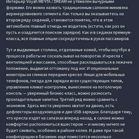
Интерьер Voyah МЕЧТА / DREAM не утяжелен вычурными
формами. Его можно назвать традиционным салоном минивэна
верхнеуровневого сегмента. Как только вы оказываетесь на
втором ряду сидений, становится понятно, что в этом
автомобиле главный отнюдь не водитель (кстати, как раз он
пусть и озадачится поиском зарядки). Как и в седанах премиум-
класса, все главные опции сосредоточены в руках пассажиров.
Тут и выдвижные столики, отделанные кожей, чтобы ноутбук в
процессе работы не соскальзывал на поворотах. И кресла с
вентиляцией и массажем, способные раскладываться в лежачее
положение, выдвигая оттоманку под ног. И опциональные
мониторы на спинках передних кресел. Ниши для мобильных
телефонов, гнезда для зарядки всех существующих типов,
управление климат-контролем, вынесенное на потолочную
консоль — уверенный бизнес-класс, можно разносить
прохладительные напитки. Третий ряд можно сравнить с
экономом. Здесь места уверенно хватит на двоих, есть
дефлекторы воздуховодов и две USB-зарядки. Благодаря тому,
что кресла ездят на салазках вперед-назад, в салоне можно
комфортно расположиться вшестером — и никому ничего не
будет сживать, особенно в районе колен. И даже при такой
конфигурации в багажник еще поместится несколько