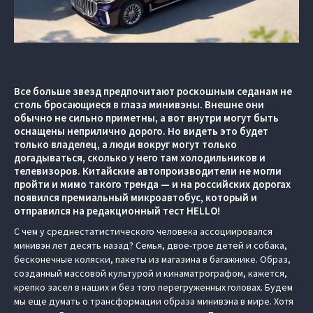
Все больше звезд предпочитают роскошным седанам не
столь бросающиеся в глаза минивэны. Внешне они
обычно не сильно приметны, а вот внутри могут быть
оснащены неприлично дорого. Но видеть это будет
только владелец, а люди вокруг могут только
догадываться, сколько у него там холодильников и
телевизоров. Китайские автопроизводители не могли
пройти и мимо такого тренда — и на российских дорогах
появился премиальный микроавтобус, который и
отправился на редакционный тест HELLO!
C чем у среднестатистического человека ассоциировался
минивэн лет десять назад? Семья, двое-трое детей и собака,
бесконечные коляски, пакеты из магазина в багажнике. Образ,
созданный массовой культурой и кинаматрографом, кажется,
крепко засел в наших и без того перегруженных головах. Будем
мы еще думать о трансформации образа минивэна в мире. Хотя