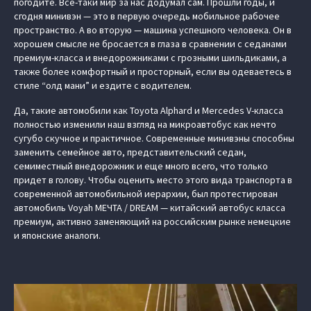
погодите. Все-таки мир за нас додумал сам. Прошли годы, и
сгодня минивэн — это в первую очередь мобильное рабочее
пространство. А во вторую — машина успешного человека. Он в
хорошем смысле не бросается в глаза в сравнении с седанами
премиум-класса и внедорожниками с грозными шильдиками, а
также более комфортный и просторный, если вы одеваетесь в
стиле “олд мани” и ездите с водителем.
Да, такие автомобили как Toyota Alphard и Mercedes V-класса
полностью изменили наш взгляд на микроавтобус как нечто
сугубо скучное и практичное. Современные минивэны способны
заменить семейное авто, представительский седан,
семиместный внедорожник и еще много всего, что только
придет в голову. Чтобы оценить место этого вида транспорта в
современной автомобильной иерархии, был протестирован
автомобиль Voyah МЕЧТА / DREAM — китайский автобус класса
премиум, активно заменяющий на российским рынке немецкие
и японские аналоги.