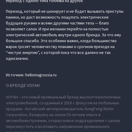
переход с одного типа топлива на другое.
Переход, который не шокирует и не будет вызывать приступы
паники, но даст возможность пощупать электрические
будущее руками и всеми другими частями тела — благо
позволяет салон. И при желании перейти на полностью
электрический автомобиль внутри одного бренда. За что ему
большое спасибо. Это особенно важно, когда большинство
марок грозят человечеству планами о срочном преходе на
“чистую энергию”, с которой пока что все далеко не так
однозначно.
Источник: hellomagrussia.ru
О БРЕНДЕ VOYAH
VOYAH – это новый премиальный бренд высокотехнологичных
электромобилей, созданный в 2018 с фокусом на глобальные
продажи. Китайский автопроизводитель DongFeng Motor
Corporation, базируясь на своем 53-летнем опыте в
автомобилестроении, открыл новое подразделение с целью
перезапустить и возглавить направление премиального