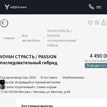
VOYAH СТРАСТЬ /
Все
PASSION
Главная
автомобили
последовательный
гибрид
4 490 
VOYAH СТРАСТЬ / PASSION
Без учёта выг
последовательный гибрид
В кредит
от
Год производства: 2025
·
В поставке
·
Опубликовано:
Кузов: Искрящийся черный металлик
Салон: Коричневый с темно-серым
AA VOYAH Москва: г. Москва, ул. Мытная, д.66
Доступные выгоды