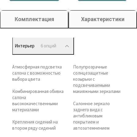
Комплектация
Характеристики
Интерьер
6 опций
Атмосферная подсветка
Полупрозрачные
салона с возможностью
солнцезащитные
выбора цвета
козырьки с
подсвечиваемыми
Комбинированная обивка
макияжными зеркалами
салона
высококачественными
Салонное зеркало
материалами
заднего вида с
антибликовым
Крепления сидений на
покрытием и
втором ряду сидений
автозатемнением