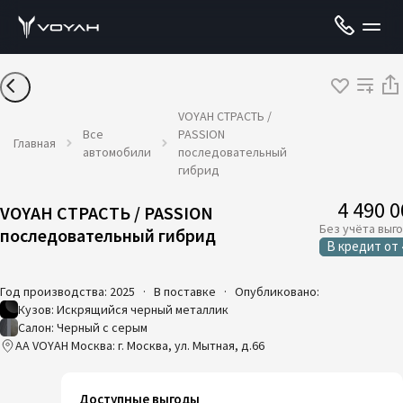
VOYAH СТРАСТЬ /
Все
PASSION
Главная
автомобили
последовательный
гибрид
4 490 
VOYAH СТРАСТЬ / PASSION
Без учёта выг
последовательный гибрид
В кредит
от
Год производства: 2025
·
В поставке
·
Опубликовано:
Кузов: Искрящийся черный металлик
Салон: Черный с серым
AA VOYAH Москва: г. Москва, ул. Мытная, д.66
Доступные выгоды