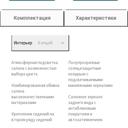
Комплектация
Характеристики
Интерьер
6 опций
Атмосферная подсветка
Полупрозрачные
салона с возможностью
солнцезащитные
выбора цвета
козырьки с
подсвечиваемыми
Комбинированная обивка
макияжными зеркалами
салона
высококачественными
Салонное зеркало
материалами
заднего вида с
антибликовым
Крепления сидений на
покрытием и
втором ряду сидений
автозатемнением