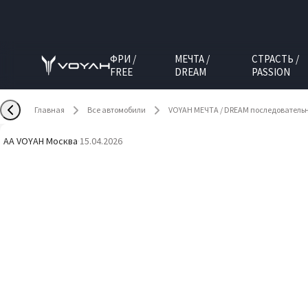
ФРИ /
МЕЧТА /
СТРАСТЬ /
FREE
DREAM
PASSION
Главная
Все автомобили
VOYAH МЕЧТА / DREAM последователь
AA VOYAH Москва
·
15.04.2026