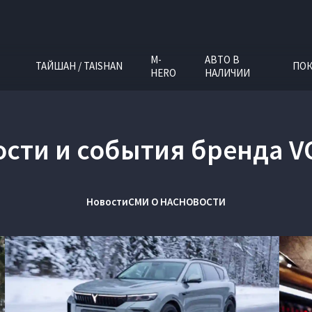
M-
АВТО В
ТАЙШАН / TAISHAN
ПОК
HERO
НАЛИЧИИ
ости и события бренда V
Новости
СМИ О НАС
НОВОСТИ